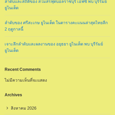
ลำดับและสถิติของ สโมสรฟุตบอลราชบุรี เอฟซี พบ บุรีรัมย์
ยูไนเต็ด
ลำดับของ ศรีสะเกษ ยูไนเต็ด ในตารางคะแนนล่าสุดไทยลีก
2 ฤดูกาลนี้
เจาะลึกลำดับและผลงานของ อยุธยา ยูไนเต็ด พบ บุรีรัมย์
ยูไนเต็ด
Recent Comments
ไม่มีความเห็นที่จะแสดง
Archives
สิงหาคม 2026